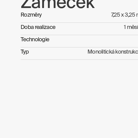
Zámeček
Rozměry
7,25 x 3,25
Doba realizace
1 měs
Technologie
Typ
Monolitická konstruk