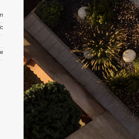
 m
íc
ce