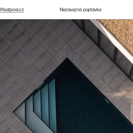
@fastpool.cz
Nezávazná poptávka
@fastpool.cz