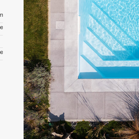
 m
ce
ce