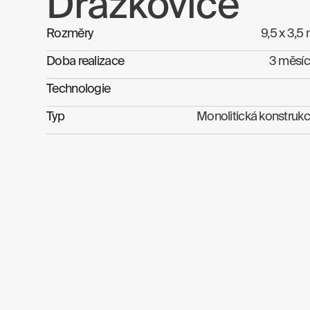
Dražkovice
Rozměry
9,5 x 3,5
Doba realizace
3 měsí
Technologie
Typ
Monolitická konstruk