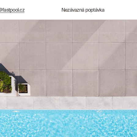
@fastpool.cz
Nezávazná poptávka
@fastpool.cz